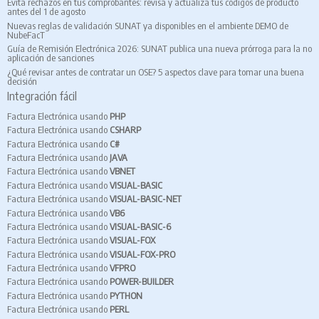
Evita rechazos en tus comprobantes: revisa y actualiza tus códigos de producto
antes del 1 de agosto
Nuevas reglas de validación SUNAT ya disponibles en el ambiente DEMO de
NubeFacT
Guía de Remisión Electrónica 2026: SUNAT publica una nueva prórroga para la no
aplicación de sanciones
¿Qué revisar antes de contratar un OSE? 5 aspectos clave para tomar una buena
decisión
Integración fácil
Factura Electrónica usando
PHP
Factura Electrónica usando
CSHARP
Factura Electrónica usando
C#
Factura Electrónica usando
JAVA
Factura Electrónica usando
VBNET
Factura Electrónica usando
VISUAL-BASIC
Factura Electrónica usando
VISUAL-BASIC-NET
Factura Electrónica usando
VB6
Factura Electrónica usando
VISUAL-BASIC-6
Factura Electrónica usando
VISUAL-FOX
Factura Electrónica usando
VISUAL-FOX-PRO
Factura Electrónica usando
VFPRO
Factura Electrónica usando
POWER-BUILDER
Factura Electrónica usando
PYTHON
Factura Electrónica usando
PERL