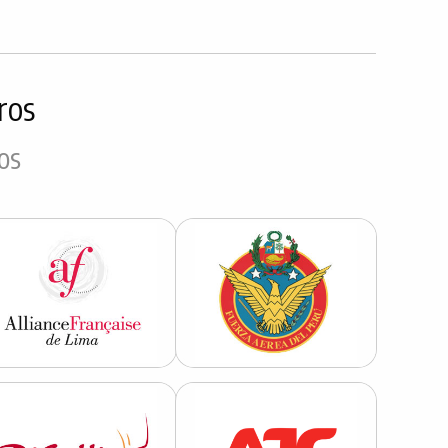
ros
os