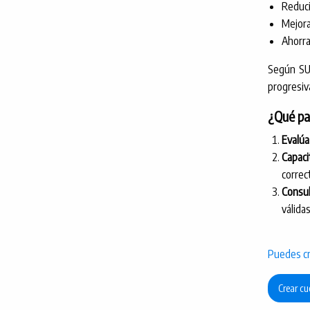
Reduci
Mejora
Ahorra
Según S
progresiv
¿Qué pa
Evalúa
Capac
correc
Consul
válida
Puedes cr
Crear cu