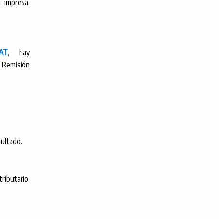
n impresa,
AT
, hay
 Remisión
multado.
ributario.