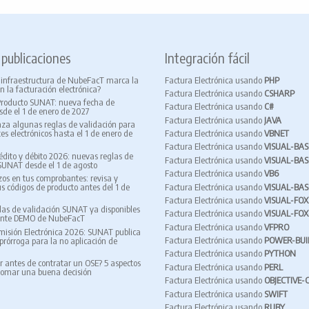
 publicaciones
Integración fácil
 infraestructura de NubeFacT marca la
Factura Electrónica usando
PHP
n la facturación electrónica?
Factura Electrónica usando
CSHARP
Producto SUNAT: nueva fecha de
Factura Electrónica usando
C#
sde el 1 de enero de 2027
Factura Electrónica usando
JAVA
za algunas reglas de validación para
Factura Electrónica usando
VBNET
s electrónicos hasta el 1 de enero de
Factura Electrónica usando
VISUAL-BAS
édito y débito 2026: nuevas reglas de
Factura Electrónica usando
VISUAL-BAS
SUNAT desde el 1 de agosto
Factura Electrónica usando
VB6
zos en tus comprobantes: revisa y
Factura Electrónica usando
VISUAL-BAS
us códigos de producto antes del 1 de
Factura Electrónica usando
VISUAL-FOX
as de validación SUNAT ya disponibles
Factura Electrónica usando
VISUAL-FO
ente DEMO de NubeFacT
Factura Electrónica usando
VFPRO
isión Electrónica 2026: SUNAT publica
Factura Electrónica usando
POWER-BUI
rórroga para la no aplicación de
Factura Electrónica usando
PYTHON
r antes de contratar un OSE? 5 aspectos
Factura Electrónica usando
PERL
tomar una buena decisión
Factura Electrónica usando
OBJECTIVE-
Factura Electrónica usando
SWIFT
Factura Electrónica usando
RUBY