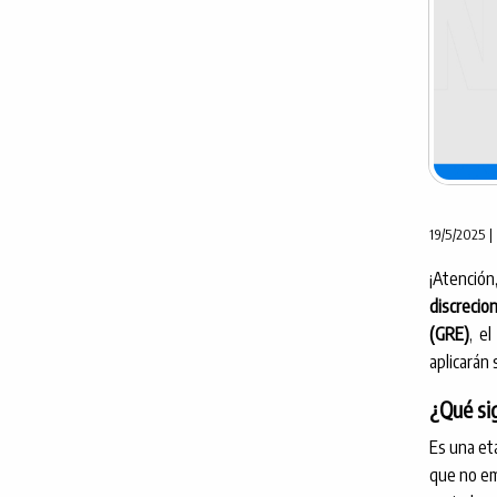
19/5/2025 |
¡Atenci
discrecio
(GRE)
, e
aplicarán
¿Qué sig
Es una et
que no em