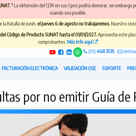
SUNAT.
" La obtención del CDR en sus Cpes podría demorar, sin embargo 
cuando sea posible.
 la Batalla de Junín,
el jueves 6 de agosto no trabajaremos.
Nuestro siste
ón del Código de Producto SUNAT hasta el 01/01/2027.
Aprovecha este plazo 
comprobantes.
Más info aquí
(01)
468 3535
venta
FACTURACIÓN ELECTRÓNICA
VALIDACIÓN OSE
SOPORTE
PRE
ltas por no emitir Guía de