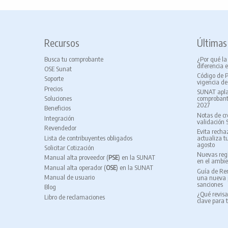
Recursos
Últimas
Busca tu comprobante
¿Por qué la
diferencia e
OSE Sunat
Código de 
Soporte
vigencia de
Precios
SUNAT apla
Soluciones
comprobante
2027
Beneficios
Notas de cr
Integración
validación 
Revendedor
Evita recha
Lista de contribuyentes obligados
actualiza t
agosto
Solicitar Cotización
Nuevas regl
Manual alta proveedor (
PSE
) en la SUNAT
en el ambi
Manual alta operador (
OSE
) en la SUNAT
Guía de Rem
Manual de usuario
una nueva p
sanciones
Blog
¿Qué revisa
Libro de reclamaciones
clave para 