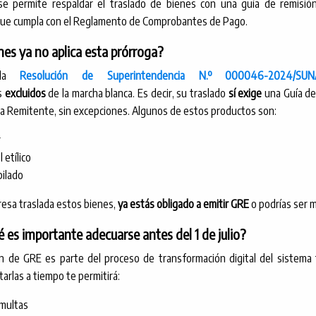
se permite respaldar el traslado de bienes con una guía de remisió
ue cumpla con el Reglamento de Comprobantes de Pago.
nes ya no aplica esta prórroga?
 la
Resolución de Superintendencia N.º 000046-2024/SUN
s
excluidos
de la marcha blanca. Es decir, su traslado
sí exige
una Guía de
ca Remitente, sin excepciones. Algunos de estos productos son:
r
 etílico
pilado
resa traslada estos bienes,
ya estás obligado a emitir GRE
o podrías ser 
 es importante adecuarse antes del 1 de julio?
n de GRE es parte del proceso de transformación digital del sistema t
arlas a tiempo te permitirá:
 multas