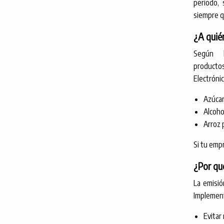
periodo, 
siempre q
¿A quié
Según
producto
Electróni
Azúca
Alcohol
Arroz 
Si tu emp
¿Por qué
La emisió
Implement
Evitar