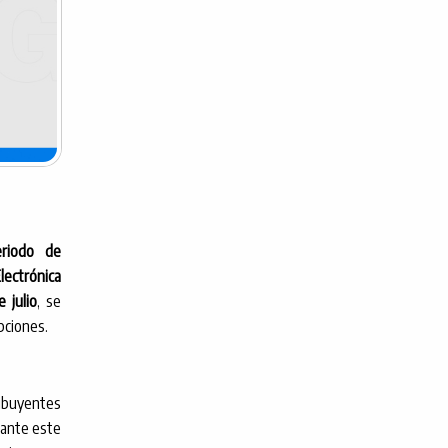
riodo de
lectrónica
e julio
, se
pciones.
ribuyentes
rante este