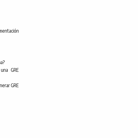
mentación
ma?
 una GRE
enerar GRE