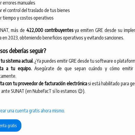
r errores manuales
r el control del traslado de tus bienes
r tiempo y costos operativos
UNAT, más de
422,000 contribuyentes
ya emiten GRE desde su imple
a en 2023, obteniendo beneficios operativos y evitando sanciones.
sos deberías seguir?
 tu sistema actual.
¿Ya puedes emitir GRE desde tu software o platafor
ita a tu equipo.
Asegúrate de que sepan cuándo y cómo emitir
tamente.
ta con tu proveedor de facturación electrónica
si está habilitado para g
s ante SUNAT (en NubeFacT sí lo estamos 😉).
ear una cuenta gratis ahora mismo.
enta gratis