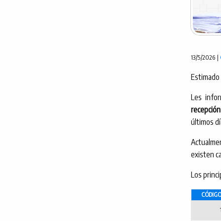
13/5/2026 |
Estimado 
Les inf
recepción 
últimos dí
Actualme
existen c
Los princi
CÓDIGO